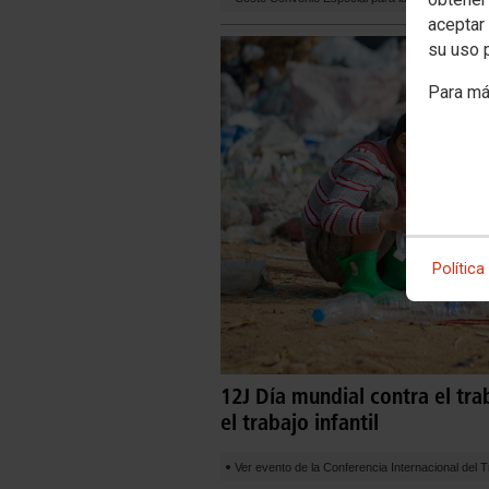
aceptar 
su uso 
Para má
Política
12J Día mundial contra el tra
el trabajo infantil
Ver evento de la Conferencia Internacional del T