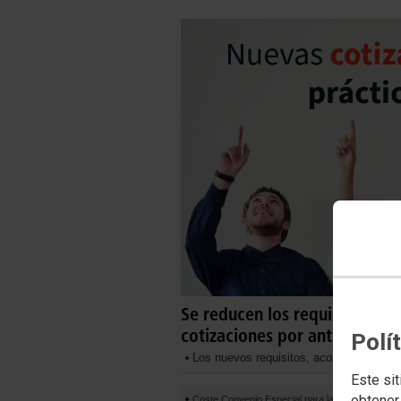
Se reducen los requisitos par
cotizaciones por antiguas prá
Polí
Los nuevos requisitos, acordados con CC
Este sit
obtener
Coste Convenio Especial para la recuperación d