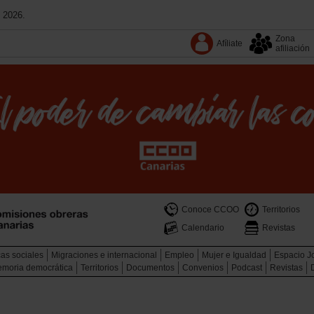
 2026.
Zona
Afíliate
afiliación
Conoce CCOO
Territorios
Calendario
Revistas
cas sociales
Migraciones e internacional
Empleo
Mujer e Igualdad
Espacio J
memoria democrática
Territorios
Documentos
Convenios
Podcast
Revistas