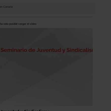
an Canaria
ha sido posible cargar el vídeo