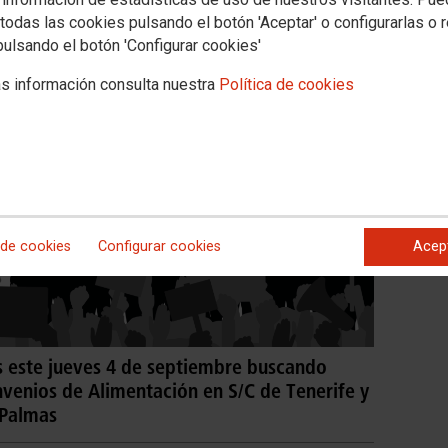
todas las cookies pulsando el botón 'Aceptar' o configurarlas o 
pulsando el botón 'Configurar cookies'
s información consulta nuestra
Política de cookies
 de cookies
Configurar cookies
Acep
les este jueves 4 de septiembre buscando
nvenios de Alimentación en S/C de Tenerife y
 Palmas