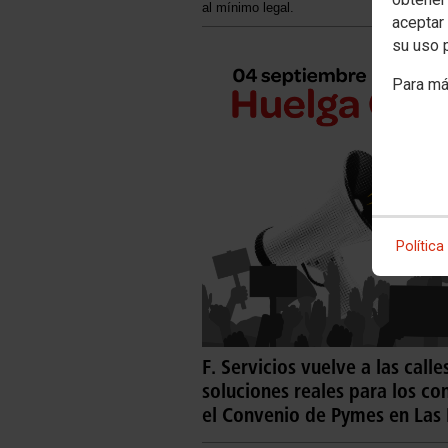
al mínimo legal.
aceptar 
su uso 
Para má
Política
F. Servicios vuelve a las cal
soluciones reales para los co
el Convenio de Pymes en Las