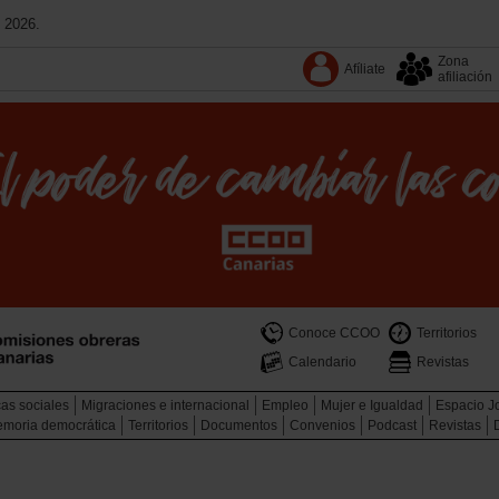
 2026.
Zona
Afíliate
afiliación
Conoce CCOO
Territorios
Calendario
Revistas
cas sociales
Migraciones e internacional
Empleo
Mujer e Igualdad
Espacio J
memoria democrática
Territorios
Documentos
Convenios
Podcast
Revistas