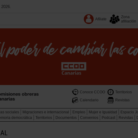
 2026.
Zona
Afíliate
afiliación
Conoce CCOO
Territorios
Calendario
Revistas
cas sociales
Migraciones e internacional
Empleo
Mujer e Igualdad
Espacio J
memoria democrática
Territorios
Documentos
Convenios
Podcast
Revistas
CAL