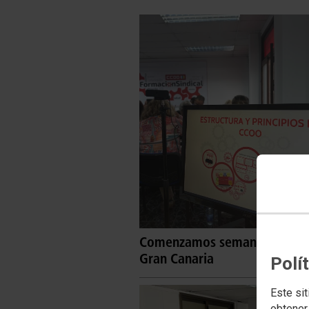
Comenzamos semana de formaci
Gran Canaria
Polí
Este sit
obtener