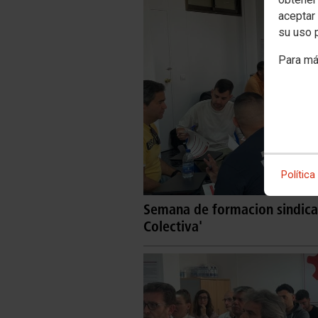
aceptar 
su uso 
Para má
Política
Semana de formacion sindical
Colectiva'