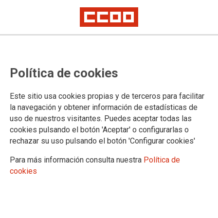
Política de cookies
Este sitio usa cookies propias y de terceros para facilitar
La reforma laboral da indicios de
la navegación y obtener información de estadísticas de
uso de nuestros visitantes. Puedes aceptar todas las
cambios de tendencia en los datos
cookies pulsando el botón 'Aceptar' o configurarlas o
del mercado laboral en Canarias
rechazar su uso pulsando el botón 'Configurar cookies'
respecto de la media española
Para más información consulta nuestra
Política de
cookies
02/02/2023.
TEMAS
Institucional