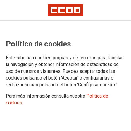
Política de cookies
Este sitio usa cookies propias y de terceros para facilitar
El último insulto del grupo
la navegación y obtener información de estadísticas de
uso de nuestros visitantes. Puedes aceptar todas las
JESUMAN a las personas
cookies pulsando el botón 'Aceptar' o configurarlas o
trabajadoras de
rechazar su uso pulsando el botón 'Configurar cookies'
Superhipertenerife SL: pone a
Para más información consulta nuestra
Política de
disposición de sus trabajadores un
cookies
bebedero de caballos