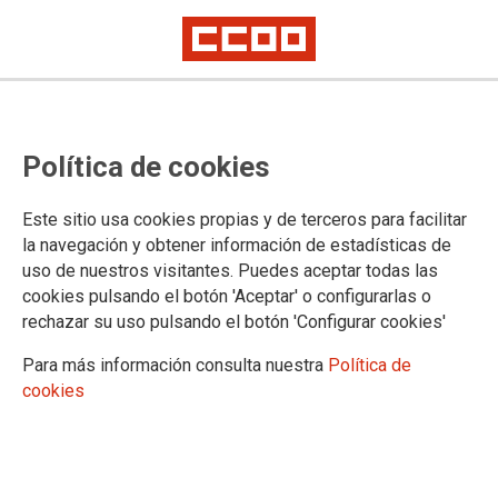
Política de cookies
Este sitio usa cookies propias y de terceros para facilitar
Los Supermercados siguen
la navegación y obtener información de estadísticas de
uso de nuestros visitantes. Puedes aceptar todas las
incrementando sus ventas en
cookies pulsando el botón 'Aceptar' o configurarlas o
Navidad, sin reforzar unas
rechazar su uso pulsando el botón 'Configurar cookies'
plantillas que siguen sufriendo la
Para más información consulta nuestra
Política de
precariedad del sector
cookies
12/12/2024.