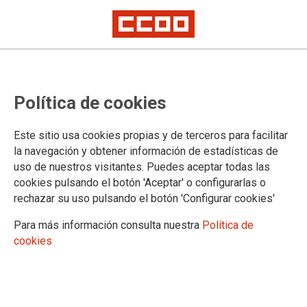
Política de cookies
Este sitio usa cookies propias y de terceros para facilitar
Después de una huelga histórica
la navegación y obtener información de estadísticas de
uso de nuestros visitantes. Puedes aceptar todas las
Ashotel Canarias se dedica a
cookies pulsando el botón 'Aceptar' o configurarlas o
señalar a las organizaciones
rechazar su uso pulsando el botón 'Configurar cookies'
sindicales sin hacer autocrítica
Para más información consulta nuestra
Política de
cookies
29/04/2025.
TEMAS
Acción Sindical