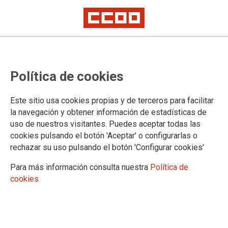
Política de cookies
Este sitio usa cookies propias y de terceros para facilitar
Canarias presenta el menor
la navegación y obtener información de estadísticas de
uso de nuestros visitantes. Puedes aceptar todas las
incremento salarial acumulado
cookies pulsando el botón 'Aceptar' o configurarlas o
por quinto mes consecutivo
rechazar su uso pulsando el botón 'Configurar cookies'
Para más información consulta nuestra
Política de
Estadística de Convenios Colectivos Mayo de 2025
cookies
13/06/2025.
TEMAS
Empleo