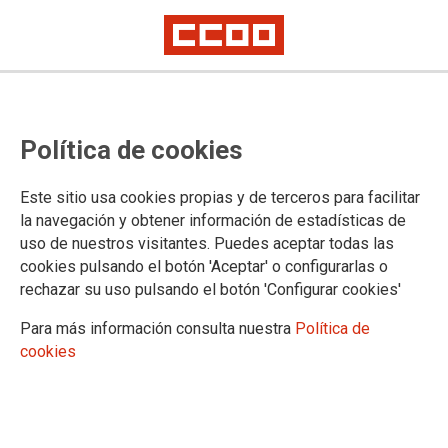
Política de cookies
Este sitio usa cookies propias y de terceros para facilitar
CCOO Canarias denuncia la
la navegación y obtener información de estadísticas de
uso de nuestros visitantes. Puedes aceptar todas las
vergonzosa gestión del Gobierno
cookies pulsando el botón 'Aceptar' o configurarlas o
de Canarias sobre los menores
rechazar su uso pulsando el botón 'Configurar cookies'
extranjeros no acompañados
Para más información consulta nuestra
Política de
cookies
Las recientes detenciones y el cierre de varios centros de
menores en Gran Canaria destapan una situación
inadmisible de desprotección y abandono institucional que
vulnera los derechos fundamentales recogidos en la