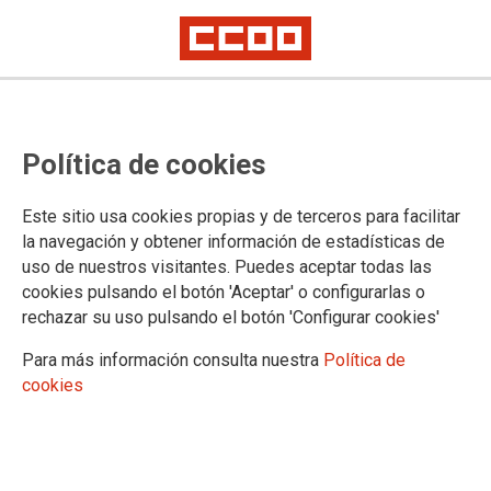
Política de cookies
Este sitio usa cookies propias y de terceros para facilitar
Nuevo escándalo en el sistema de
la navegación y obtener información de estadísticas de
uso de nuestros visitantes. Puedes aceptar todas las
protección de menores que
cookies pulsando el botón 'Aceptar' o configurarlas o
evidencia el fracaso del modelo
rechazar su uso pulsando el botón 'Configurar cookies'
privatizado
Para más información consulta nuestra
Política de
cookies
Desde Comisiones Obreras (CCOO) denunciamos una vez
más el modelo degestión del sistema de protección de
menores, profundamente deteriorado porla privatización, la
falta de control por parte de las administraciones públicas yel