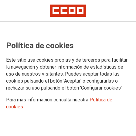
Política de cookies
Este sitio usa cookies propias y de terceros para facilitar
Convocatoria de paros parciales
la navegación y obtener información de estadísticas de
uso de nuestros visitantes. Puedes aceptar todas las
de dos horas por turno en todos
cookies pulsando el botón 'Aceptar' o configurarlas o
los centros de trabajo y
rechazar su uso pulsando el botón 'Configurar cookies'
movilizaciones en Canarias por el
Para más información consulta nuestra
Política de
15 de octubre
cookies
09/10/2025.