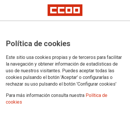
Política de cookies
Este sitio usa cookies propias y de terceros para facilitar
REVISTA TRABAJADORA 87 (SEPTIEMBRE 2025)
la navegación y obtener información de estadísticas de
Diversidad sexual y de género /
uso de nuestros visitantes. Puedes aceptar todas las
Por un compromiso histórico
cookies pulsando el botón 'Aceptar' o configurarlas o
rechazar su uso pulsando el botón 'Configurar cookies'
contra los discursos de odio, de
Para más información consulta nuestra
Política de
Pol Mena Gironés
cookies
LOS 25 AÑOS que llevamos de siglo hansido tan ajetreados
que sería difícil definirlo.No obstante, sigue hoy aún una
revoluciónen curso, la única, la del feminismo, que hatenido