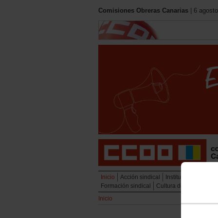
Comisiones Obreras Canarias
| 6 agosto
Inicio
Acción sindical
Institucional
Políti
Formación sindical
Cultura del trabajo y 
Inicio