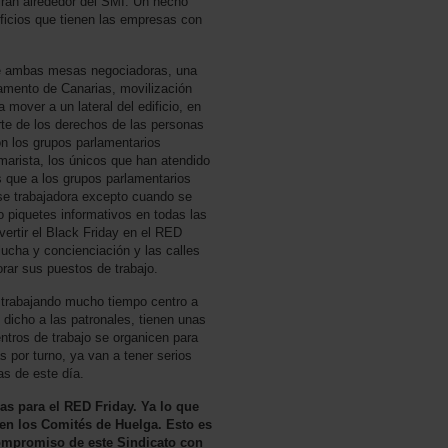
ran alrededor del SMI. Un hecho
ficios que tienen las empresas con
e ambas mesas negociadoras, una
lamento de Canarias, movilización
 mover a un lateral del edificio, en
te de los derechos de las personas
on los grupos parlamentarios
arista, los únicos que han atendido
 que a los grupos parlamentarios
ase trabajadora excepto cuando se
o piquetes informativos en todas las
vertir el Black Friday en el RED
lucha y concienciación y las calles
rar sus puestos de trabajo.
 trabajando mucho tiempo centro a
 dicho a las patronales, tienen unas
entros de trabajo se organicen para
 por turno, ya van a tener serios
s de este día.
as para el RED Friday. Ya lo que
 en los Comités de Huelga. Esto es
compromiso de este Sindicato con