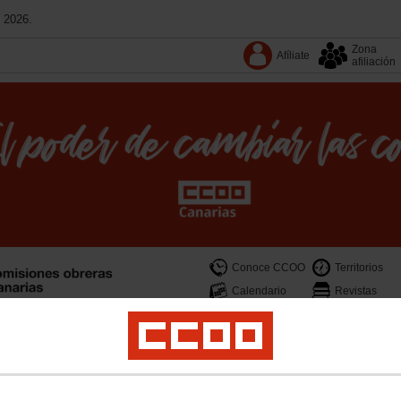
 2026.
Zona
Afíliate
afiliación
Conoce CCOO
Territorios
Calendario
Revistas
cas sociales
Migraciones e internacional
Empleo
Mujer e Igualdad
Espacio J
memoria democrática
Territorios
Documentos
Convenios
Podcast
Revistas