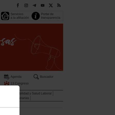
Servicios
Portal de
a la afiliación
transparencia
Agenda
Buscador
13 Congreso
oven
Sostenibilidad y Salud Laboral
Descuentos Canarias