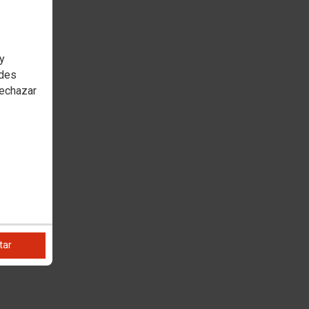
 y
edes
rechazar
tar