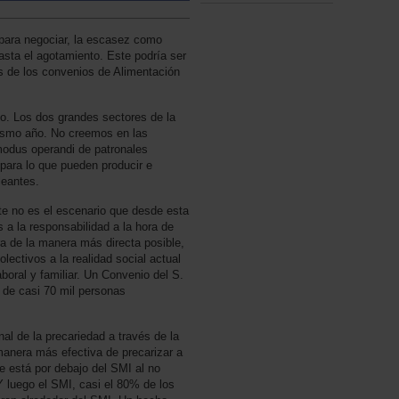
para negociar, la escasez como
asta el agotamiento. Este podría ser
s de los convenios de Alimentación
io. Los dos grandes sectores de la
ismo año. No creemos en las
odus operandi de patronales
para lo que pueden producir e
leantes.
ite no es el escenario que desde esta
a la responsabilidad a la hora de
ra de la manera más directa posible,
olectivos a la realidad social actual
aboral y familiar. Un Convenio del S.
 de casi 70 mil personas
nal de la precariedad a través de la
 manera más efectiva de precarizar a
je está por debajo del SMI al no
Y luego el SMI, casi el 80% de los