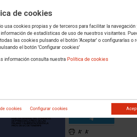
brará el “Red” Friday.
tica de cookies
 convoca huelga sectorial
io usa cookies propias y de terceros para facilitar la navegación
 información de estadísticas de uso de nuestros visitantes. Pu
narias se cansa de los escasos mini avances de las
ación en SC de Tenerife y del Comercio de Pymes en Las
todas las cookies pulsando el botón 'Aceptar' o configurarlas o 
oca HUELGA GENERAL SECTORIAL Y REGIONAL DEL
pulsando el botón 'Configurar cookies'
s información consulta nuestra
Política de cookies
 de cookies
Configurar cookies
Acep