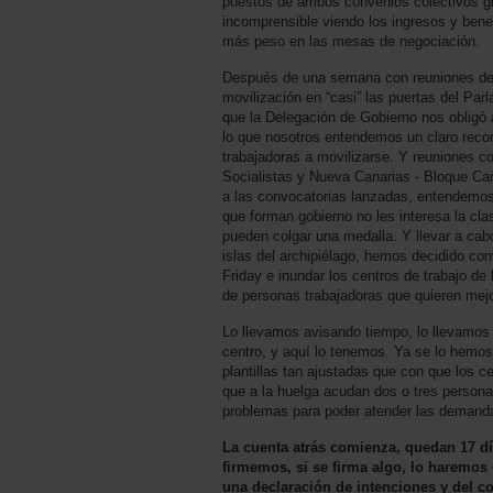
puestos de ambos convenios colectivos gi
incomprensible viendo los ingresos y bene
más peso en las mesas de negociación.
Después de una semana con reuniones d
movilización en “casi” las puertas del Par
que la Delegación de Gobierno nos obligó a
lo que nosotros entendemos un claro recor
trabajadoras a movilizarse. Y reuniones c
Socialistas y Nueva Canarias - Bloque Cam
a las convocatorias lanzadas, entendemos
que forman gobierno no les interesa la cl
pueden colgar una medalla. Y llevar a cab
islas del archipiélago, hemos decidido con
Friday e inundar los centros de trabajo de 
de personas trabajadoras que quieren mejo
Lo llevamos avisando tiempo, lo llevamos
centro, y aquí lo tenemos. Ya se lo hemos
plantillas tan ajustadas que con que los c
que a la huelga acudan dos o tres personas
problemas para poder atender las demanda
La cuenta atrás comienza, quedan 17 dí
firmemos, si se firma algo, lo haremos
una declaración de intenciones y del 