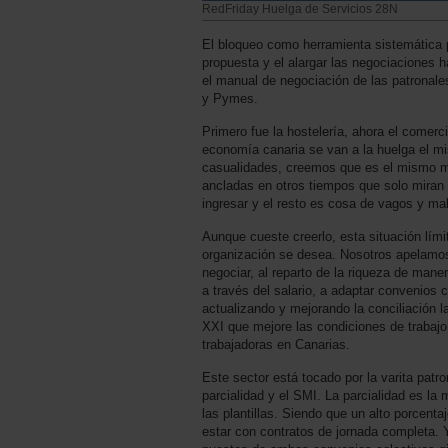
RedFriday Huelga de Servicios 28N
El bloqueo como herramienta sistemática 
propuesta y el alargar las negociaciones h
el manual de negociación de las patronale
y Pymes.
Primero fue la hostelería, ahora el comerc
economía canaria se van a la huelga el m
casualidades, creemos que es el mismo m
ancladas en otros tiempos que solo miran 
ingresar y el resto es cosa de vagos y ma
Aunque cueste creerlo, esta situación lím
organización se desea. Nosotros apelamos 
negociar, al reparto de la riqueza de mane
a través del salario, a adaptar convenios c
actualizando y mejorando la conciliación l
XXI que mejore las condiciones de trabajo
trabajadoras en Canarias.
Este sector está tocado por la varita patro
parcialidad y el SMI. La parcialidad es la
las plantillas. Siendo que un alto porcenta
estar con contratos de jornada completa. 