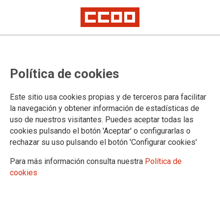
Política de cookies
Este sitio usa cookies propias y de terceros para facilitar
"Generación Atlántica", el
la navegación y obtener información de estadísticas de
uso de nuestros visitantes. Puedes aceptar todas las
podcast que impulsa Jóvenes
cookies pulsando el botón 'Aceptar' o configurarlas o
CCOO Canarias para dar voz a las
rechazar su uso pulsando el botón 'Configurar cookies'
inquietudes y retos de la juventud
Para más información consulta nuestra
Política de
canaria
cookies
Esta iniciativa nace con la misión fundamental de convertirse
en un espacio de diálogo abierto y plural, dedicado a