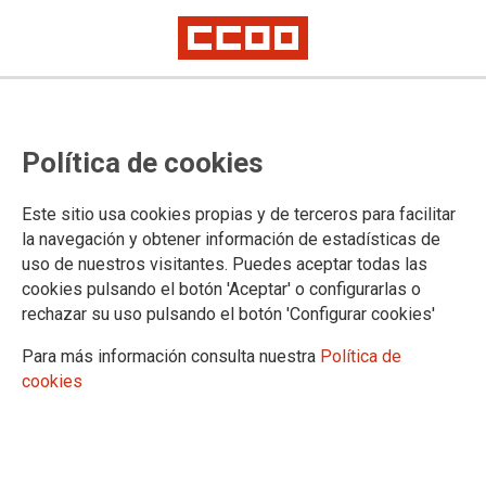
Política de cookies
Este sitio usa cookies propias y de terceros para facilitar
Guía sindical de recursos y
la navegación y obtener información de estadísticas de
uso de nuestros visitantes. Puedes aceptar todas las
derechos contra la violencia de
cookies pulsando el botón 'Aceptar' o configurarlas o
género y violencias sexuales
rechazar su uso pulsando el botón 'Configurar cookies'
Para más información consulta nuestra
Política de
cookies
24/11/2025.
Resumen:
La violencia de género y
la violencia sexual es un problema
colectivo que nos desafía