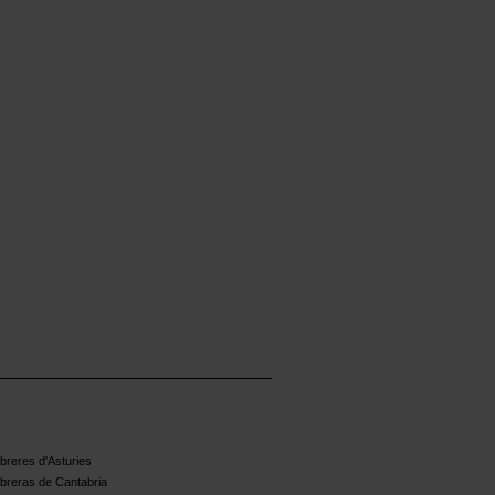
reres d'Asturies
breras de Cantabria