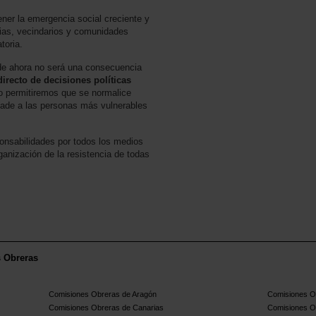
er la emergencia social creciente y
lias, vecindarios y comunidades
toria.
de ahora no será una consecuencia
directo de decisiones políticas
o permitiremos que se normalice
lade a las personas más vulnerables
onsabilidades por todos los medios
nización de la resistencia de todas
s Obreras
Comisiones Obreras de Aragón
Comisiones Ob
Comisiones Obreras de Canarias
Comisiones O