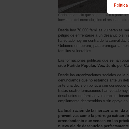
Política
Cada desahucio que se produzca a partir de
inevitable del mercado, sino el resultado dire
Desde hoy 70.000 familias vulnerables más
peligro de enfrentarse a un desahucio sin 
ha votado hoy en contra de la convalidaci
Gobierno en febrero, para prorrogar la mo
familias vulnerables.
Las formaciones políticas que se han op
sido Partido Popular, Vox, Junts per C
Desde las organizaciones sociales de la
denunciamos que no estamos ante un deba
ante una decisión política con consecuenci
Estas cuatro formaciones han votado hoy 
desahucios de familias vulnerables, basá
ampliamente desmentidos y sin apoyo en 
La finalización de la moratoria, unida 
preventivas como la prórroga extraordin
arrendamiento que vencen en los próxi
nueva ola de desahucios perfectamente 