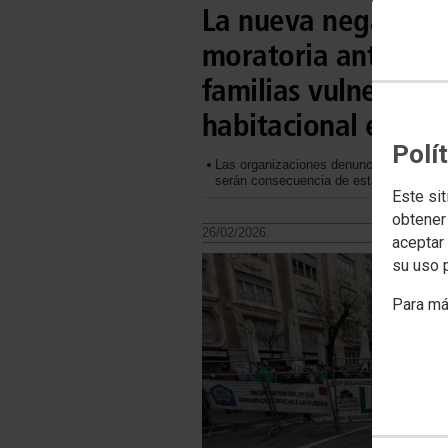
La nueva negativa 
moratoria antidesa
familias vulnerabl
habitacional evitab
Polí
Las organizaciones denuncian que los m
serán consecuencia de esta nueva decis
Este sit
obtener
26/02/2026.
aceptar 
su uso 
Para má