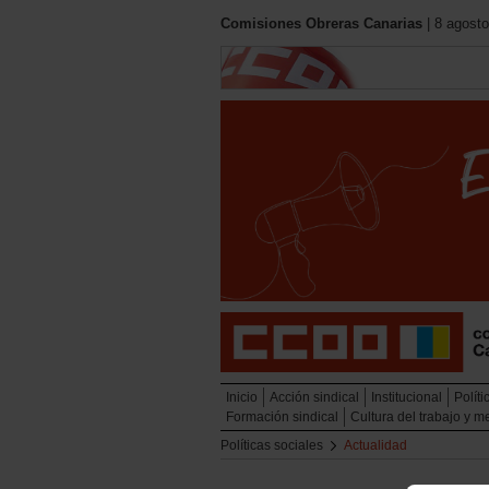
Comisiones Obreras Canarias
| 8 agosto
Inicio
Acción sindical
Institucional
Políti
Formación sindical
Cultura del trabajo y 
Políticas sociales
Actualidad