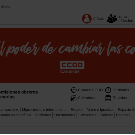
 2026.
Zona
Afíliate
afiliación
Conoce CCOO
Territorios
Calendario
Revistas
cas sociales
Migraciones e internacional
Empleo
Mujer e Igualdad
Espacio J
memoria democrática
Territorios
Documentos
Convenios
Podcast
Revistas