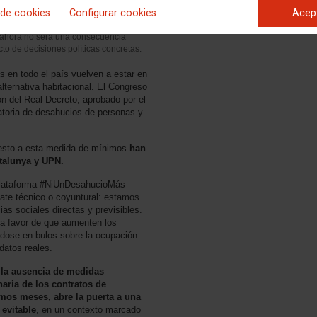
 de cookies
Configurar cookies
Acep
 ahora no será una consecuencia
cto de decisiones políticas concretas.
 en todo el país vuelven a estar en
alternativa habitacional. El Congreso
ón del Real Decreto, aprobado por el
ratoria de desahucios de personas y
uesto a esta medida de mínimos
han
atalunya y UPN.
 plataforma #NiUnDesahucioMás
te técnico o coyuntural: estamos
as sociales directas y previsibles.
a favor de que aumenten los
ndose en bulos sobre la ocupación
datos reales.
a la ausencia de medidas
aria de los contratos de
mos meses, abre la puerta a una
evitable
, en un contexto marcado