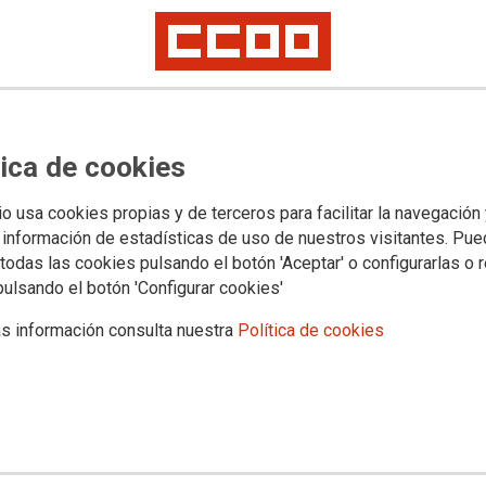
del Congreso a convalidar la
hucios deja a miles de
es ante una emergencia
le
tica de cookies
ás de 70.000 desahucios que se reactivarán a partir de ahora
ión política
io usa cookies propias y de terceros para facilitar la navegación
 información de estadísticas de uso de nuestros visitantes. Pu
todas las cookies pulsando el botón 'Aceptar' o configurarlas o 
pulsando el botón 'Configurar cookies'
s información consulta nuestra
Política de cookies