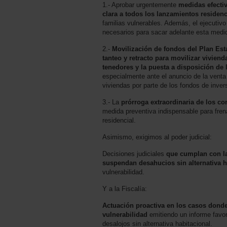
1.- Aprobar urgentemente
medidas efectiv
clara a todos los lanzamientos residenc
familias vulnerables. Además, el ejecutivo
necesarios para sacar adelante esta medi
2.-
Movilización de fondos del Plan Esta
tanteo y retracto para movilizar vivie
tenedores y la puesta a disposición de
especialmente ante el anuncio de la venta
viviendas por parte de los fondos de inver
3.- La
prórroga extraordinaria de los con
medida preventiva indispensable para fre
residencial.
Asimismo, exigimos al poder judicial:
Decisiones judiciales
que cumplan con la
suspendan desahucios sin alternativa h
vulnerabilidad.
Y a la Fiscalía:
Actuación proactiva en los casos donde
vulnerabilidad
emitiendo un informe favor
desalojos sin alternativa habitacional.