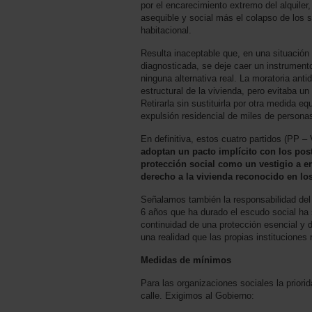
por el encarecimiento extremo del alquiler, 
asequible y social más el colapso de los 
habitacional.
Resulta inaceptable que, en una situació
diagnosticada, se deje caer un instrument
ninguna alternativa real. La moratoria ant
estructural de la vivienda, pero evitaba u
Retirarla sin sustituirla por otra medida e
expulsión residencial de miles de persona
En definitiva, estos cuatro partidos (PP
adoptan un pacto implícito con los pos
protección social como un vestigio a er
derecho a la vivienda reconocido en l
Señalamos también la responsabilidad de
6 años que ha durado el escudo social ha 
continuidad de una protección esencial y d
una realidad que las propias instituciones
Medidas de mínimos
Para las organizaciones sociales la priorid
calle. Exigimos al Gobierno: