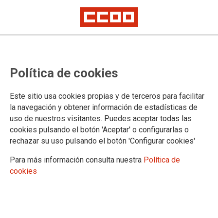
Política de cookies
Este sitio usa cookies propias y de terceros para facilitar
La tasa de cobertura se deteriora a lo largo del periodo. La capacidad de
las exportaciones para financiar las importaciones cae del 21,41 % en 2019
la navegación y obtener información de estadísticas de
al 18,79 % en 2025, lo que confirma un empeoramiento del desequilibrio
uso de nuestros visitantes. Puedes aceptar todas las
exterior del archipiélago.
cookies pulsando el botón 'Aceptar' o configurarlas o
Informe sobre el Comercio
rechazar su uso pulsando el botón 'Configurar cookies'
Exterior en Canarias 2019-2025
Para más información consulta nuestra
Política de
cookies
15/04/2026.