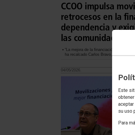
CCOO impulsa movil
retrocesos en la fi
dependencia y exigi
las comunidades a
“La mejora de la financiación estatal n
ha recalcado Carlos Bravo, secretario d
04/05/2026.
Polí
Este sit
obtener
aceptar 
su uso 
Para má