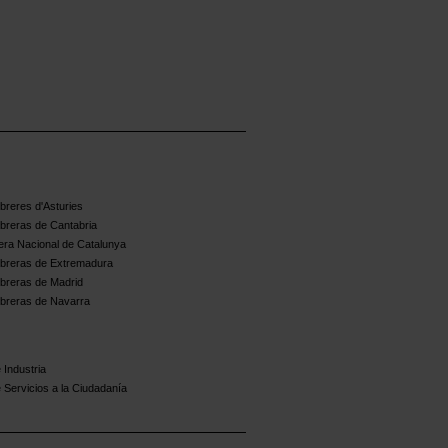
reres d'Asturies
breras de Cantabria
ra Nacional de Catalunya
breras de Extremadura
breras de Madrid
breras de Navarra
 Industria
 Servicios a la Ciudadanía