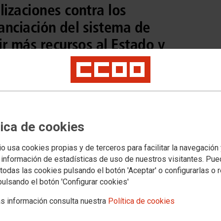
izaciones contra los
nanciación del sistema de
r más recursos al Estado y
utónomas
o se ha traducido en una mejora de las condiciones de empleo”,
e Políticas Públicas y Protección Social
tica de cookies
io usa cookies propias y de terceros para facilitar la navegación
 información de estadísticas de uso de nuestros visitantes. Pu
todas las cookies pulsando el botón 'Aceptar' o configurarlas o 
pulsando el botón 'Configurar cookies'
s información consulta nuestra
Política de cookies