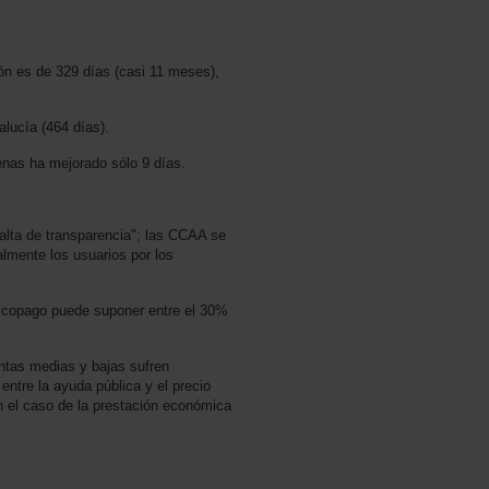
ión es de 329 días (casi 11 meses),
lucía (464 días).
penas ha mejorado sólo 9 días.
 falta de transparencia"; las CCAA se
almente los usuarios por los
l copago puede suponer entre el 30%
ntas medias y bajas sufren
 entre la ayuda pública y el precio
en el caso de la prestación económica