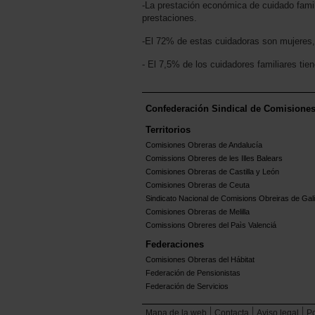
-La prestación económica de cuidado famil
prestaciones.
-El 72% de estas cuidadoras son mujeres,
- El 7,5% de los cuidadores familiares ti
Confederación Sindical de Comisione
Territorios
Comisiones Obreras de Andalucía
Comissions Obreres de les Illes Balears
Comisiones Obreras de Castilla y León
Comisiones Obreras de Ceuta
Sindicato Nacional de Comisions Obreiras de Gali
Comisiones Obreras de Melilla
Comissions Obreres del Paìs Valenciá
Federaciones
Comisiones Obreras del Hábitat
Federación de Pensionistas
Federación de Servicios
Mapa de la web
Contacta
Aviso legal
Po