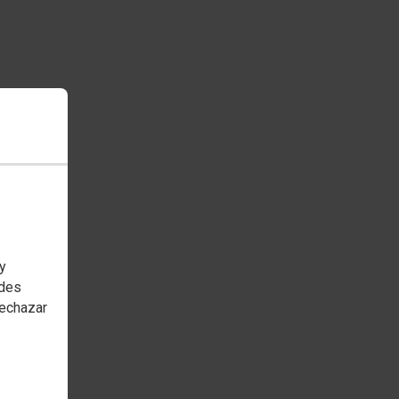
 y
edes
rechazar