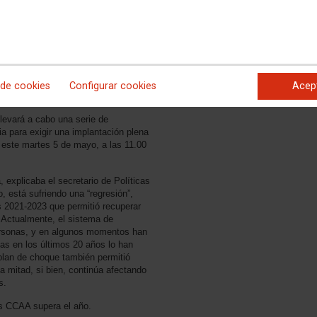
Documentación
Pensionistas de CCOO, Juan Sepúlveda;
asociada
 Políticas Públicas y Protección Social.
Díptico Dependencia
2026
 de cookies
Configurar cookies
Acep
evará a cabo una serie de
ia para exigir una implantación plena
 este martes 5 de mayo, a las 11.00
 explicaba el secretario de Políticas
, está sufriendo una “regresión”,
s 2021-2023 que permitió recuperar
. Actualmente, el sistema de
ersonas, y en algunos momentos han
as en los últimos 20 años lo han
 plan de choque también permitió
la mitad, si bien, continúa afectando
s.
s CCAA supera el año.