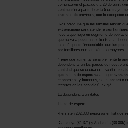
comenzaron el pasado día 29 de abril, con
continuarán a partir de este 5 de mayo, no
capitales de provincia, con la excepción 
“Nos preocupa que las familias tengan que
extraordinaria para atender a sus familiar
lleve a que haya un segmento de población
que no va a poder hacer frente a la depen
insistió que es “inaceptable” que las per
por familiares que también son mayores.
“Tiene que aumentar sensiblemente la apor
dependencia; en los países de nuestro ent
cantidad que se dedica en España”, recal
que la lista de espera va a seguir avanza
económicos y humanos, se estancará o aum
recortes en los servicios”, exigió.
La dependencia en datos
Listas de espera:
-Persisten 232.000 personas en lista de es
-Catalunya (81.371) y Andalucía (36.805)
personas pendientes.