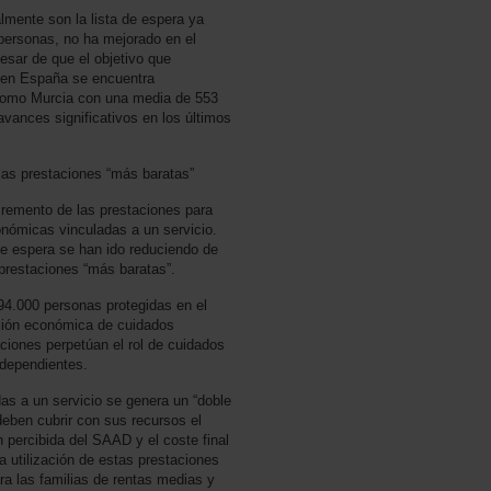
lmente son la lista de espera ya
personas, no ha mejorado en el
esar de que el objetivo que
a en España se encuentra
s como Murcia con una media de 553
avances significativos en los últimos
 las prestaciones “más baratas”
cremento de las prestaciones para
onómicas vinculadas a un servicio.
de espera se han ido reduciendo de
 prestaciones “más baratas”.
694.000 personas protegidas en el
ción económica de cuidados
aciones perpetúan el rol de cuidados
 dependientes.
das a un servicio se genera un “doble
deben cubrir con sus recursos el
ón percibida del SAAD y el coste final
a utilización de estas prestaciones
ra las familias de rentas medias y