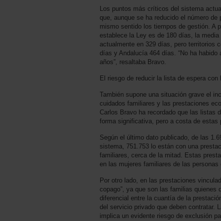
Los puntos más críticos del sistema actua
que, aunque se ha reducido el número de 
mismo sentido los tiempos de gestión. A p
establece la Ley es de 180 días, la medi
actualmente en 329 días, pero territorio
días y Andalucía 464 días. “No ha habido 
años”, resaltaba Bravo.
El riesgo de reducir la lista de espera con
También supone una situación grave el in
cuidados familiares y las prestaciones ec
Carlos Bravo ha recordado que las listas 
forma significativa, pero a costa de estas
Según el último dato publicado, de las 1.
sistema, 751.753 lo están con una presta
familiares, cerca de la mitad. Estas prest
en las mujeres familiares de las personas
Por otro lado, en las prestaciones vincula
copago”, ya que son las familias quienes 
diferencial entre la cuantía de la prestaci
del servicio privado que deben contratar. L
implica un evidente riesgo de exclusión pa