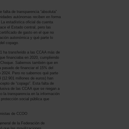
 falta de transparencia “absoluta”
munidades autónomas reciben en forma
 La estadística oficial da cuenta
ce el Estado central, pero las
ertificado de gasto en el que no
ración autonómica y qué parte lo
 del copago.
1 ha transferido a las CCAA más de
 que financiaba en 2020, cumpliendo
de Choque. Sabemos también que en
a pasado de financiar el 15% del
o 2024. Pero no sabemos qué parte
4 (12.901 millones de euros) han
cepto de “copago”. Esta falta de
clusiva de las CCAA que se niegan a
vo la transparencia en la información
 protección social pública que
ionistas de CCOO
general de la Federación de
ó que las movilizaciones