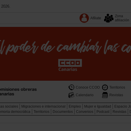
 2026.
Zona
Afíliate
afiliación
Conoce CCOO
Territorios
Calendario
Revistas
cas sociales
Migraciones e internacional
Empleo
Mujer e Igualdad
Espacio J
memoria democrática
Territorios
Documentos
Convenios
Podcast
Revistas