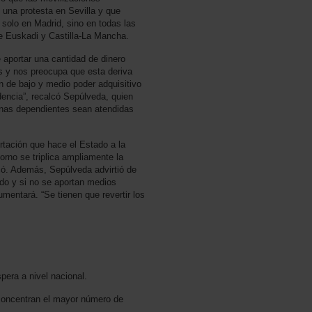
 una protesta en Sevilla y que
 solo en Madrid, sino en todas las
de Euskadi y Castilla-La Mancha.
 aportar una cantidad de dinero
es y nos preocupa que esta deriva
 de bajo y medio poder adquisitivo
dencia”, recalcó Sepúlveda, quien
sonas dependientes sean atendidas
tación que hace el Estado a la
orno se triplica ampliamente la
có. Además, Sepúlveda advirtió de
ndo y si no se aportan medios
entará. “Se tienen que revertir los
pera a nivel nacional.
 concentran el mayor número de