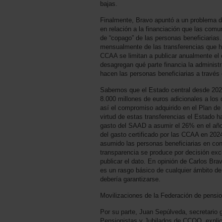
bajas.
Finalmente, Bravo apuntó a un problema de
en relación a la financiación que las co
de “copago” de las personas beneficiarias.
mensualmente de las transferencias que ha
CCAA se limitan a publicar anualmente el c
desagregan qué parte financia la administ
hacen las personas beneficiarias a través
Sabemos que el Estado central desde 202
8.000 millones de euros adicionales a los
así el compromiso adquirido en el Plan 
virtud de estas transferencias el Estado h
gasto del SAAD a asumir el 26% en el añ
del gasto certificado por las CCAA en 202
asumido las personas beneficiarias en con
transparencia se produce por decisión ex
publicar el dato. En opinión de Carlos Bra
es un rasgo básico de cualquier ámbito de
debería garantizarse.
Movilizaciones de la Federación de pens
Por su parte, Juan Sepúlveda, secretario 
Pensionistas y Jubilados de CCOO, explic