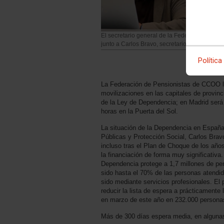
El secretario general de la Federación de 
junto a Carlos Bravo, secretario confederal de
Política
La Federación de Pensionistas de CCOO ll
movilizaciones en las capitales de provinc
de la Ley de Dependencia; en Madrid será
horas en la Puerta del Sol.
La situación de la Dependencia en España,
Públicas y Protección Social, Carlos Bravo
incluso tras el Plan de Choque de los año
la financiación de forma muy significativa
Dependencia protege a 1,7 millones de p
sido hasta el 70% de las personas atendid
sido mediante servicios profesionales. El
reducir la lista de espera a prácticamente 
en marzo de este año en 232.000 persona
Más de 300 días espera media, en alguna