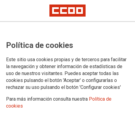
Política de cookies
Este sitio usa cookies propias y de terceros para facilitar
Primera jornada de huelga del Sector Ambulancias
la navegación y obtener información de estadísticas de
CCOO denuncia que las patronales
uso de nuestros visitantes. Puedes aceptar todas las
bloquean el convenio de
cookies pulsando el botón 'Aceptar' o configurarlas o
rechazar su uso pulsando el botón 'Configurar cookies'
ambulancias y abocan al sector a
Para más información consulta nuestra
Política de
la huelga
cookies
08/06/2026.