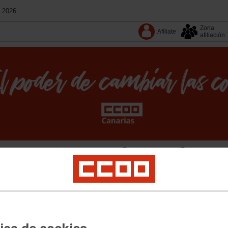
 2026.
Zona
Afíliate
afiliación
Conoce CCOO
Territorios
Calendario
Revistas
cas sociales
Migraciones e internacional
Empleo
Mujer e Igualdad
Espacio J
memoria democrática
Territorios
Documentos
Convenios
Podcast
Revistas