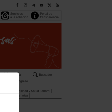
Servicios
Portal de
a la afiliación
transparencia
Agenda
Buscador
13 Congreso
oven
Sostenibilidad y Salud Laboral
Descuentos Canarias