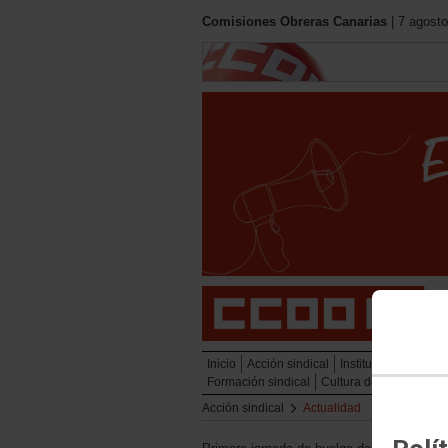
Comisiones Obreras Canarias
| 7 agosto
Inicio
Acción sindical
Institucional
Políti
Formación sindical
Cultura del trabajo y 
Acción sindical
Actualidad