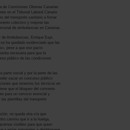
ía de Comisiones Obreras Canarias
rnes en el Tribunal Laboral Canario
s del transporte sanitario a firmar
venio colectivo y mejorar las
ersonal de ambulancias en Canarias.
 de Ambulancias, Enrique Espi,
o se ha quedado evidenciado que las
do», pese a que ese pacto
amienta necesaria para que la
urso público de las condiciones
 parte social y por la parte de las
poder sacar un concurso público
aciones que tenemos los técnicos en
ene que el bloqueo del convenio
nte para un servicio esencial y
as plantillas del transporte
ación, no queda otra vía que
tro camino que ir a la huelga,
cernos visibles para que quien
ue a estas patronales a desbloquear