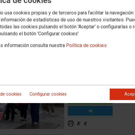
tica de cookies
ulancias
las patronales bloquean el
io usa cookies propias y de terceros para facilitar la navegación
cias y abocan al sector a la
 información de estadísticas de uso de nuestros visitantes. Pu
todas las cookies pulsando el botón 'Aceptar' o configurarlas o 
pulsando el botón 'Configurar cookies'
s información consulta nuestra
Política de cookies
 de cookies
Configurar cookies
Acep