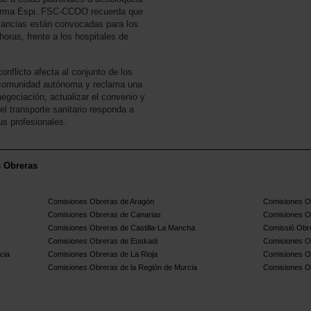
afirma Espi. FSC-CCOO recuerda que
lancias están convocadas para los
horas, frente a los hospitales de
conflicto afecta al conjunto de los
a comunidad autónoma y reclama una
negociación, actualizar el convenio y
el transporte sanitario responda a
us profesionales.
s Obreras
Comisiones Obreras de Aragón
Comisiones Ob
Comisiones Obreras de Canarias
Comisiones O
Comisiones Obreras de Castilla-La Mancha
Comissió Obre
Comisiones Obreras de Euskadi
Comisiones O
cia
Comisiones Obreras de La Rioja
Comisiones O
Comisiones Obreras de la Región de Murcia
Comisiones O