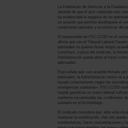
La Federación de Servicios a la Ciudadan
advierte de que el acto celebrado este vie
ha evidenciado la negativa de las patronale
un acuerdo que permita desbloquear el con
condiciones laborales y económicas del p
El responsable de FSC-CCOO en el sector
afirma que «en el Tribunal Laboral Canari
patronales no quieren firmar ningún acuer
constituye, a juicio del sindicato, la herr
Administración pueda dotar el futuro conc
adecuadas.
Espi señala que «sin acuerdo firmado por la
patronales, la Administración nunca va a 
tasado correctamente según las reivindic
emergencias sanitarias». FSC-CCOO sosti
impide garantizar un marco laboral suficie
mantiene secuestradas las condiciones de l
sanitario en el Archipiélago.
El sindicato considera que, ante esta situ
mantener la movilización. «No nos queda o
manifestarnos, hacer concentraciones y ha
tenga que tomar medidas las tome y oblig