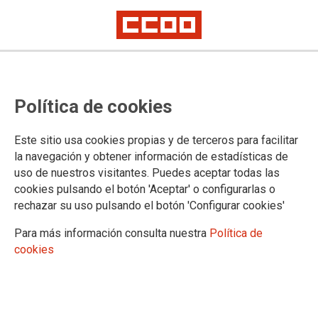
Política de cookies
Este sitio usa cookies propias y de terceros para facilitar
La clase trabajadora avanza frente
la navegación y obtener información de estadísticas de
uso de nuestros visitantes. Puedes aceptar todas las
al odio
cookies pulsando el botón 'Aceptar' o configurarlas o
rechazar su uso pulsando el botón 'Configurar cookies'
MANIFESTACIONES POR EL ORGULLO. 27/06 Gran Canaria y
Tenerife. 28/06 Fuerteventura
Para más información consulta nuestra
Política de
Ahora más que nunca, desde el sindicalismo de clase de
cookies
CCOO, alzamos la voz para celebrar la diversidad, exigir la
igualdad efectiva y defender los derechos de las personas
LGTBI+ en los centros de trabajo y en cada rincón de nuestra
sociedad.