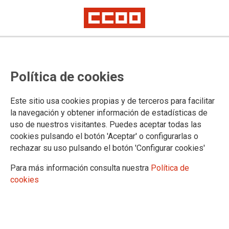
Política de cookies
Este sitio usa cookies propias y de terceros para facilitar
España no puede aplazar más la
la navegación y obtener información de estadísticas de
uso de nuestros visitantes. Puedes aceptar todas las
reforma del despido que vuelve a
cookies pulsando el botón 'Aceptar' o configurarlas o
reclamar Europa
rechazar su uso pulsando el botón 'Configurar cookies'
Para más información consulta nuestra
Política de
CCOO considera urgente abordar una reforma legal del modelo de
despido improcedente para garantizar su carácter suficiente, reparador y
cookies
disuasorio
19/06/2026.