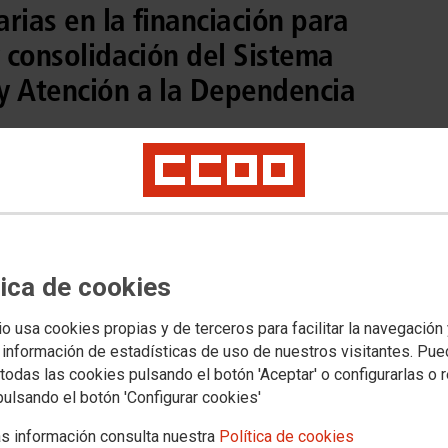
rias en la financiación para
y consolidación del Sistema
y Atención a la Dependencia
tica de cookies
io usa cookies propias y de terceros para facilitar la navegación
 información de estadísticas de uso de nuestros visitantes. Pu
todas las cookies pulsando el botón 'Aceptar' o configurarlas o 
pulsando el botón 'Configurar cookies'
pendencia
Documentación
s información consulta nuestra
Política de cookies