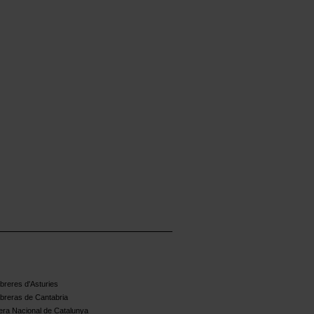
reres d'Asturies
breras de Cantabria
ra Nacional de Catalunya