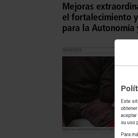
Mejoras extraordina
el fortalecimiento 
para la Autonomía 
30/06/2026.
Polí
Este sit
obtener
aceptar 
su uso 
Mejoras extraordinarias en Atención a la De
Para má