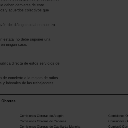
que deben derivarse de este
ios y acuerdos colectivos que
avés del diálogo social en nuestra
ón estatal no debe suponer una
 en ningún caso.
pública directa de estos servicios de
o de concierto a la mejora de ratios
s y laborales de las trabajadoras.
s Obreras
Comisiones Obreras de Aragón
Comisiones Ob
Comisiones Obreras de Canarias
Comisiones O
Comisiones Obreras de Castilla-La Mancha
Comissió Obre