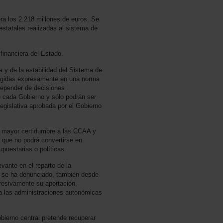
era los 2.218 millones de euros. Se
estatales realizadas al sistema de
financiera del Estado.
a y de la estabilidad del Sistema de
cogidas expresamente en una norma
depender de decisiones
e cada Gobierno y sólo podrán ser
gislativa aprobada por el Gobierno
de mayor certidumbre a las CCAA y
 que no podrá convertirse en
uestarias o políticas.
ante en el reparto de la
s se ha denunciado, también desde
resivamente su aportación,
 a las administraciones autonómicas
bierno central pretende recuperar