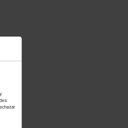
 y
edes
rechazar