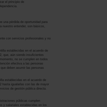
zar el principio de
 Dependencia.
ne una pérdida de oportunidad para
 a nuestro entender, son básicos,
ente con servicios profesionales y no
ntilla establecidas en el acuerdo de
2, que, aún siendo insuficientes
momento, no se cumplen en todos
atención efectiva a las personas
eal que deben asumir las personas
illa establecidas en el acuerdo de
2 hasta igualarlas con las de mayor
vicios de gestión pública directa.
istraciones públicas cumplen
s y salariales establecidas en los