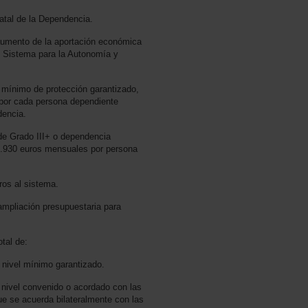
tatal de la Dependencia.
 aumento de la aportación económica
l Sistema para la Autonomía y
l mínimo de protección garantizado,
a por cada persona dependiente
dencia.
de Grado III+ o dependencia
 4.930 euros mensuales por persona
ros al sistema.
ampliación presupuestaria para
tal de:
l nivel mínimo garantizado.
 nivel convenido o acordado con las
ue se acuerda bilateralmente con las