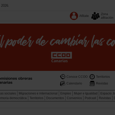
 2026.
Zona
Afíliate
afiliación
Conoce CCOO
Territorios
Calendario
Revistas
cas sociales
Migraciones e internacional
Empleo
Mujer e Igualdad
Espacio J
memoria democrática
Territorios
Documentos
Convenios
Podcast
Revistas