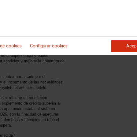
asociada
reto-ley 17/2026, con la finalidad de
 para la financiación pública del
Resumen del Real
la Dependencia (SAAD).
Decreto Ley 17/2026,
de 23 de junio con
tías que reciben las comunidades
objeto de mejorar el
 según su grado de dependencia e
sistema de
ía para los casos de dependencia
dependencia en
Canarias
 de cookies
Configurar cookies
Acep
que responde a una reivindicación
al de la dependencia y puede
ar servicios y mejorar la cobertura de
 contexto marcado por el
 y el incremento de las necesidades
bsoleto el anterior modelo.
 nivel mínimo de protección
 suplemento de crédito superior a
a aportación estatal al sistema
026, con la finalidad de asegurar
 derechos y servicios en todo el
 espera.
a medida?