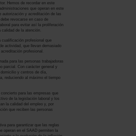
tor. Hemos de recordar en este
administraciones que operan en este
 autorización y acreditación de las
 debe revocarse en caso de
aboral para evitar así la proliferación
 calidad de la atención.
 cualificación profesional que
 de actividad, que llevan demasiado
acreditación profesional.
nada para las personas trabajadoras
o parcial. Con carácter general y
domicilio y centros de día,
a, reduciendo al máximo el tiempo
e concierto para las empresas que
ivo de la legislación laboral y los
an la calidad del empleo y, por
ención que reciben las personas
iva para garantizar que las reglas
ue operan en el SAAD permiten la
ierto a la evolución de la inflación