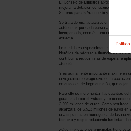
El Consejo de Ministros aprobó el Real Dec
mejorar la dotación de recursos económicos
Sistema para la Autonomía y Atención a 
Se trata de una actualización de las cuan
autónomas por cada persona beneficiaria
incorporando, además, una nueva categor
extrema.
Política
La medida es especialmente relevante por
histórica de reforzar la financiación estat
contribuir a reducir listas de espera, ampli
atención.
Y es sumamente importante máxime en un
envejecimiento progresivo de la población
de cuidados de larga duración, que dejan o
Para ello se incrementan las cuantías del
garantizado por el Estado y se concede un
2.200 millones de euros. Como resultado, l
alcanzará los 5.513 millones de euros en 2
una implantación homogénea de los nuevos
territorio y seguir reduciendo las listas de
¿Qué implicaciones principales tiene est