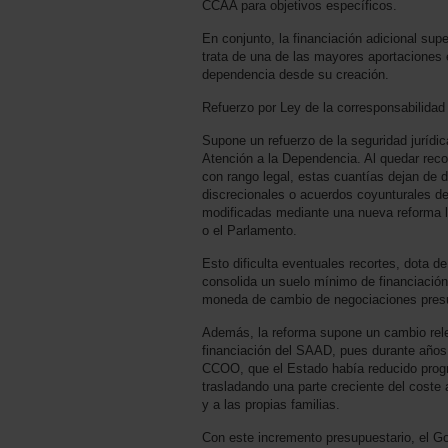
CCAA para objetivos específicos.
En conjunto, la financiación adicional sup
trata de una de las mayores aportaciones 
dependencia desde su creación.
Refuerzo por Ley de la corresponsabilidad 
Supone un refuerzo de la seguridad jurídic
Atención a la Dependencia. Al quedar re
con rango legal, estas cuantías dejan de 
discrecionales o acuerdos coyunturales d
modificadas mediante una nueva reforma le
o el Parlamento.
Esto dificulta eventuales recortes, dota 
consolida un suelo mínimo de financiación
moneda de cambio de negociaciones presup
Además, la reforma supone un cambio relev
financiación del SAAD, pues durante año
CCOO, que el Estado había reducido prog
trasladando una parte creciente del coste
y a las propias familias.
Con este incremento presupuestario, el Go