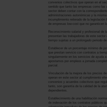
convenios colectivos que operan en el sec
sentido que tanto las empresas como las 
sector deben contar con la correspondiente
administraciones autonómicas y la misma
incumplimiento reiterado de la legislación l
de empresas low-cost que no garanticen la
Reconocimiento salarial y profesional de la
presentan las trabajadoras de este sector
tiempo sujetas a un prolongado periodo de 
Establecer de un porcentaje mínimo de jor
que prestan servicio con contratos a tiemp
singularmente en los servicios de ayuda a 
apostamos por empleos a jornada complet
parcial.
Vinculación de la mejora de los precios d
operan en este sector al cumplimiento efect
convenios y acuerdos colectivos que regul
tanto, son garantía de la calidad de la at
dependientes.
Establecimiento de una habilitación normat
de indexación de los contratos públicos q
adaptación inmediata de los precios de conc