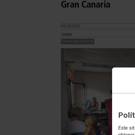
Gran Canaria
04/10/2023.
TEMAS
Formación Sindical
Polí
Este sit
obtener