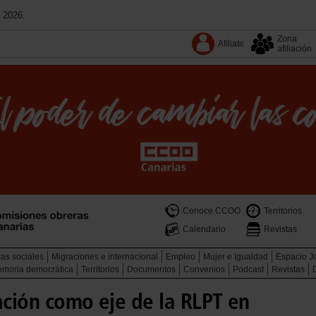
 2026.
Zona
Afíliate
afiliación
Conoce CCOO
Territorios
Calendario
Revistas
cas sociales
Migraciones e internacional
Empleo
Mujer e Igualdad
Espacio J
memoria democrática
Territorios
Documentos
Convenios
Podcast
Revistas
ación como eje de la RLPT en