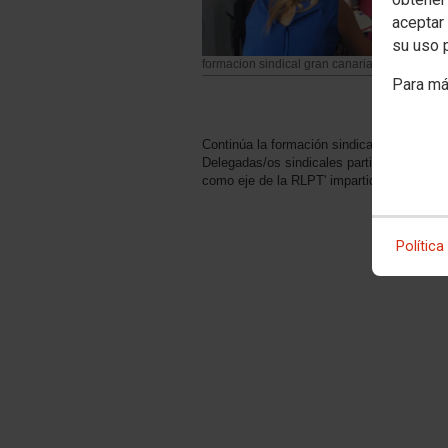
aceptar 
su uso 
formacion sindical gran canaria NI comunica
Para má
Continúa la formación sindical en Gran Can
Delegadas/os sindicales participan en el c
como eje de la RLPT' impartido por Ana T
Política