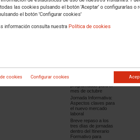
Prevención de
Riesgos Laborales.
todas las cookies pulsando el botón 'Aceptar' o configurarlas o 
Modalidad on line (30
pulsando el botón 'Configurar cookies'
Horas)
cion
Seminario nuevas
s información consulta nuestra
Política de cookies
Realidades en las
Políticas Sociales
Las RLPT de
ria con el primer grupo.
Canarias participan en
urso de nivel I: 'La comunicación
el taller Planes y
eixeira y Omar Quesada.
medidas de Igualdad
Charlas de
sensibilización en
materia de prevención
 de cookies
Configurar cookies
Acep
de riesgos laborales
programadas para el
mes de octubre
Jornada Informativa:
Aspectos claves para
el nuevo mercado
laboral
Breve repaso a los
tres días de jornadas
dentro del Itinerario
Formativo para