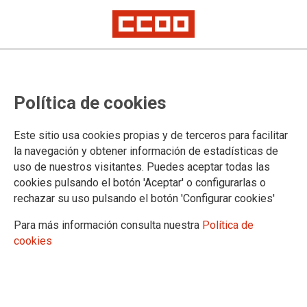
Política de cookies
Este sitio usa cookies propias y de terceros para facilitar
MUJER E IGUALDAD
la navegación y obtener información de estadísticas de
uso de nuestros visitantes. Puedes aceptar todas las
Actualidad
cookies pulsando el botón 'Aceptar' o configurarlas o
Mujer e Igualdad
rechazar su uso pulsando el botón 'Configurar cookies'
Espacio LGTBIQ
Para más información consulta nuestra
Política de
Gabinete de Igualdad
cookies
Quienes Somos
Actualidad
Campañas
Documentos