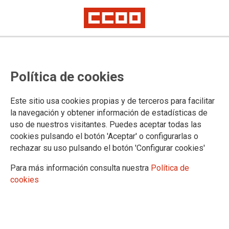
Política de cookies
Este sitio usa cookies propias y de terceros para facilitar
PORTAL DE TRANSPARENCIA
la navegación y obtener información de estadísticas de
uso de nuestros visitantes. Puedes aceptar todas las
La Organización
cookies pulsando el botón 'Aceptar' o configurarlas o
Normativa
rechazar su uso pulsando el botón 'Configurar cookies'
Funciones y competencias
Organigrama
Para más información consulta nuestra
Política de
Direcciones y Teléfonos
cookies
Administración
Canal de denuncias
Información económica
subvenciones