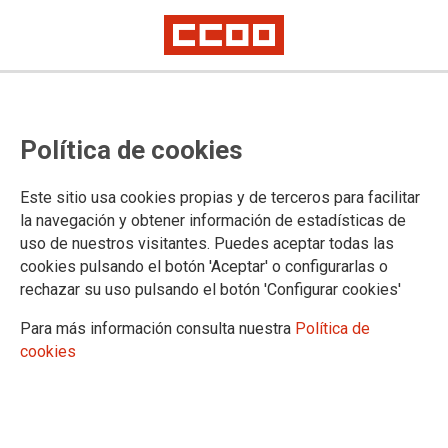
Política de cookies
Este sitio usa cookies propias y de terceros para facilitar
No mas muertes en las costas
la navegación y obtener información de estadísticas de
uso de nuestros visitantes. Puedes aceptar todas las
Canarias
cookies pulsando el botón 'Aceptar' o configurarlas o
rechazar su uso pulsando el botón 'Configurar cookies'
Nuevamente desde CCOO Canarias queremos mostrar
Para más información consulta nuestra
Política de
nuestro pesar por una nueva persona fallecida en las costas
cookies
canarias y nos solidarizamos con las familias en estos
momentos en los que han de ver truncadas las vidas de sus
familiares y en muchos casos sus propias esperanzas de
futuro.