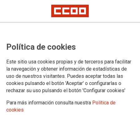
Política de cookies
Este sitio usa cookies propias y de terceros para facilitar
Semana de formación sindical por
la navegación y obtener información de estadísticas de
uso de nuestros visitantes. Puedes aceptar todas las
las islas: 'La comunicación como
cookies pulsando el botón 'Aceptar' o configurarlas o
eje de las RLPT'
rechazar su uso pulsando el botón 'Configurar cookies'
Para más información consulta nuestra
Política de
cookies
20/05/2024.
TEMAS
Formación Sindical