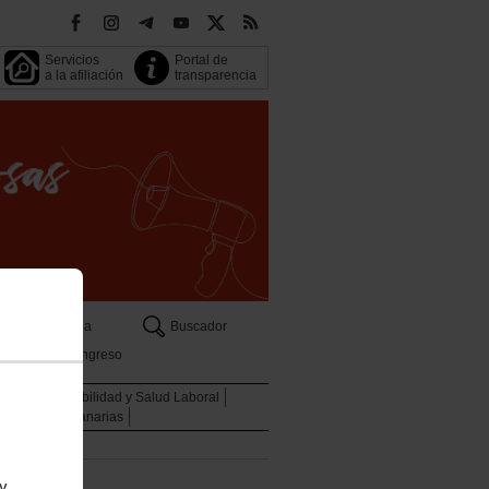
Servicios
Portal de
a la afiliación
transparencia
Agenda
Buscador
13 Congreso
oven
Sostenibilidad y Salud Laboral
Descuentos Canarias
 y