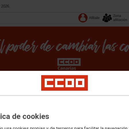
 2026.
Zona
Afíliate
afiliación
Conoce CCOO
Territorios
Calendario
Revistas
cas sociales
Migraciones e internacional
Empleo
Mujer e Igualdad
Espacio J
memoria democrática
Territorios
Documentos
Convenios
Podcast
Revistas
tica de cookies
io usa cookies propias y de terceros para facilitar la navegación