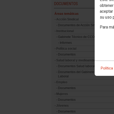
DOCUMENTOS
obtener
aceptar 
Áreas temáticas
su uso 
Acción Sindical
Documentos de Acción Sindical
Para má
Institucional
Gabinete Técnico de CCOO Canarias
Informes
Política social
Documentos
Salud laboral y medioambiente
Documentos Salud laboral y medioambi
Política
Documentos del Gabinete Técnico de S
Laboral
Empleo
Documentos
Mujeres
Documentos
Jóvenes
Documentos