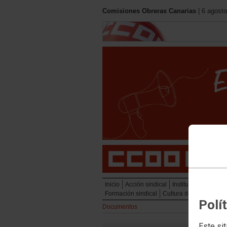
Comisiones Obreras Canarias
| 6 agosto
Inicio
Acción sindical
Institucional
Políti
Formación sindical
Cultura del trabajo y 
Polí
Documentos
Este sit