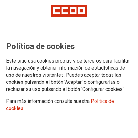
Política de cookies
Este sitio usa cookies propias y de terceros para facilitar
PORTAL DE TRANSPARENCIA
la navegación y obtener información de estadísticas de
uso de nuestros visitantes. Puedes aceptar todas las
La Organización
cookies pulsando el botón 'Aceptar' o configurarlas o
Normativa
rechazar su uso pulsando el botón 'Configurar cookies'
Funciones y competencias
Organigrama
Para más información consulta nuestra
Política de
Direcciones y Teléfonos
cookies
Administración
Canal de denuncias
Información económica
subvenciones