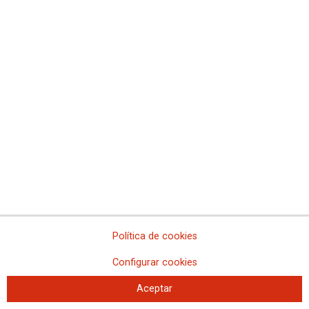
Trabajadores de ambulancias tachan de
“absolutamente falso” que se haya activado alguna
logística para paliar la situación en urgencias
Política de cookies
Configurar cookies
Aceptar