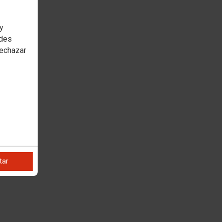
 y
edes
rechazar
tar