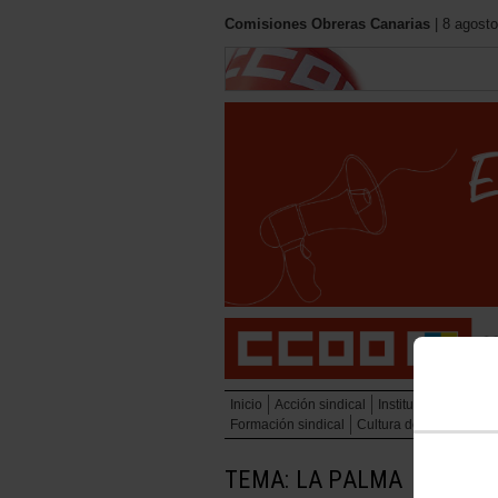
Comisiones Obreras Canarias
| 8 agosto
Inicio
Acción sindical
Institucional
Políti
Formación sindical
Cultura del trabajo y 
TEMA: LA PALMA