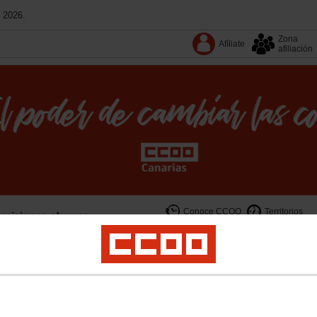
 2026.
Zona
Afíliate
afiliación
Conoce CCOO
Territorios
Calendario
Revistas
cas sociales
Migraciones e internacional
Empleo
Mujer e Igualdad
Espacio J
memoria democrática
Territorios
Documentos
Convenios
Podcast
Revistas