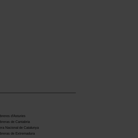
reres d'Asturies
breras de Cantabria
ra Nacional de Catalunya
breras de Extremadura