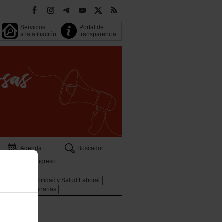
Servicios
Portal de
a la afiliación
transparencia
Agenda
Buscador
13 Congreso
oven
Sostenibilidad y Salud Laboral
Descuentos Canarias