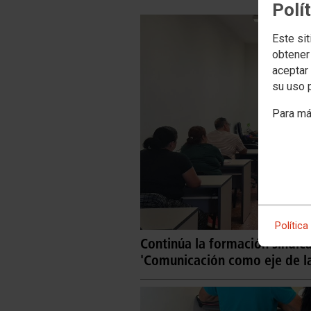
Polí
Este sit
obtener
aceptar 
su uso 
Para má
Política
Continúa la formación sindica
'Comunicación como eje de l