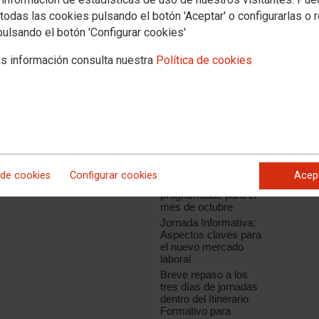
Prevención de
Riesgos Laborales.
todas las cookies pulsando el botón 'Aceptar' o configurarlas o 
 en Lanzarote: 'La Relación Laboral',
Modalidad on line (30
pulsando el botón 'Configurar cookies'
Horas)
Seminario nuevas
s información consulta nuestra
Política de cookies
Realidades en las
Políticas Sociales
Las RLPT de
Canarias participan en
el taller Planes y
medidas de Igualdad
Charlas de
sensibilización en
materia de prevención
 de cookies
Configurar cookies
Acep
de riesgos laborales
programadas para el
mes de octubre
Jornada Informativa:
Aspectos claves para
el nuevo mercado
laboral
Breve repaso a los
tres días de jornadas
dentro del Itinerario
Formativo para