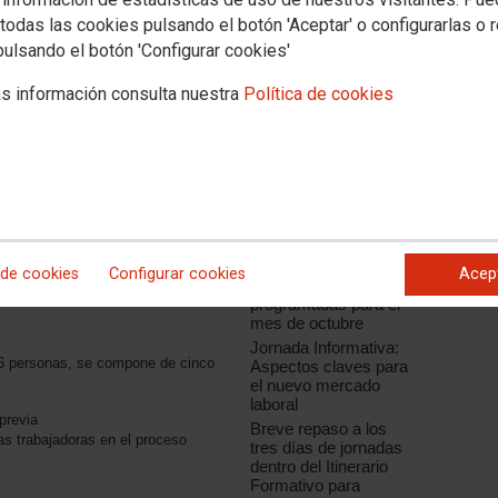
Prevención de
Riesgos Laborales.
todas las cookies pulsando el botón 'Aceptar' o configurarlas o 
gadas y delegados sindicales en la
Modalidad on line (30
pulsando el botón 'Configurar cookies'
l I sobre "Estructura y principios de
Horas)
ociación colectiva 2".En total unos
Seminario nuevas
s información consulta nuestra
Política de cookies
en este itinerario que se extiende
Realidades en las
Políticas Sociales
Las RLPT de
 27 personas, se compone de siete
Canarias participan en
el taller Planes y
medidas de Igualdad
Charlas de
sensibilización en
OO
materia de prevención
representación de CCOO
 de cookies
Configurar cookies
Acep
de riesgos laborales
nas Trabajadoras
programadas para el
mes de octubre
Jornada Informativa:
 16 personas, se compone de cinco
Aspectos claves para
el nuevo mercado
laboral
previa
Breve repaso a los
las trabajadoras en el proceso
tres días de jornadas
dentro del Itinerario
Formativo para