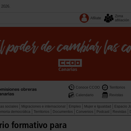
 2026.
Zona
Afíliate
afiliación
Conoce CCOO
Territorios
Calendario
Revistas
cas sociales
Migraciones e internacional
Empleo
Mujer e Igualdad
Espacio J
memoria democrática
Territorios
Documentos
Convenios
Podcast
Revistas
rio formativo para