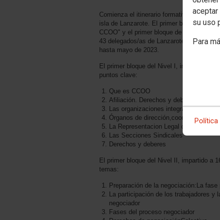
aceptar 
Comienza el itinerario formativo para dele
su uso 
isla de Lanzarote. El primer bloque de Nive
CCOO" y el primer bloque de Nivel II "Neg
Para má
43 delegados/as de Lanzarote participarán 
hasta mayo de 2023.
El primer bloque del Nivel I, impartido a
puntos clave:
Que es CCOO
Afiliación. Derechos y deberes
Las organizaciones integradas en CC
Órganos de dirección,coordinación y 
Política
La Representacion Legal de las Perso
Las Secciones Sindicales
Derechos y deberes
El primer bloque del Nivel II, impartido a
temas:
Preparación de la negociación:La fase 
La participación de los trabajadores y 
negociador
Fases del proceso negociador