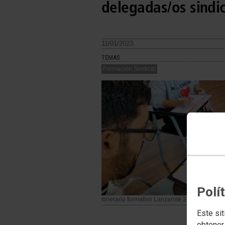
delegadas/os sindi
11/01/2023.
TEMAS
Formación Sindical
Polí
itinerario formativo Lanzarote 2023
Este sit
obtener