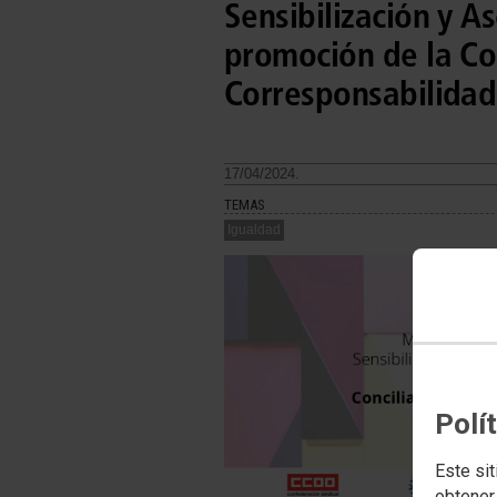
Sensibilización y A
promoción de la Con
Corresponsabilidad
17/04/2024.
TEMAS
Igualdad
Polí
Este sit
obtener