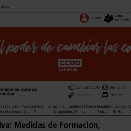
 2026.
Zona
Afíliate
afiliación
Conoce CCOO
Territorios
Calendario
Revistas
cas sociales
Migraciones e internacional
Empleo
Mujer e Igualdad
Espacio J
memoria democrática
Territorios
Documentos
Convenios
Podcast
Revistas
iva: Medidas de Formación,