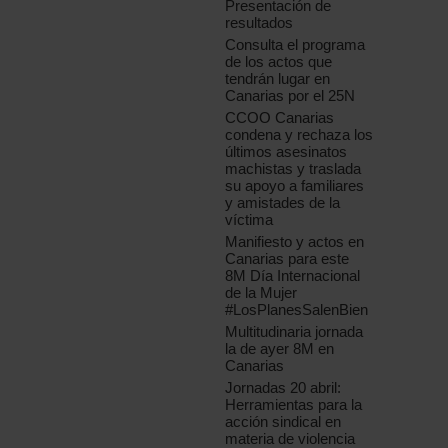
Presentación de
resultados
Consulta el programa
de los actos que
tendrán lugar en
Canarias por el 25N
CCOO Canarias
condena y rechaza los
últimos asesinatos
machistas y traslada
su apoyo a familiares
y amistades de la
víctima
Manifiesto y actos en
Canarias para este
8M Día Internacional
de la Mujer
#LosPlanesSalenBien
Multitudinaria jornada
la de ayer 8M en
Canarias
Jornadas 20 abril:
Herramientas para la
acción sindical en
materia de violencia