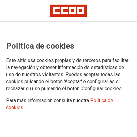
Política de cookies
Este sitio usa cookies propias y de terceros para facilitar
El derecho fundamental de los
la navegación y obtener información de estadísticas de
uso de nuestros visitantes. Puedes aceptar todas las
trabajadores a organizarse es
cookies pulsando el botón 'Aceptar' o configurarlas o
crucial para combatir el estrés
rechazar su uso pulsando el botón 'Configurar cookies'
térmico
Para más información consulta nuestra
Política de
cookies
29/07/2024.
TEMAS
Sostenibilidad y Salud Laboral