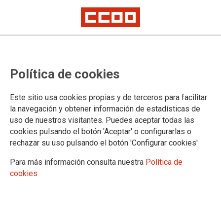
Política de cookies
Este sitio usa cookies propias y de terceros para facilitar
CCOO Canarias invita a su
la navegación y obtener información de estadísticas de
uso de nuestros visitantes. Puedes aceptar todas las
estructura sindical, a la afiliación y
cookies pulsando el botón 'Aceptar' o configurarlas o
a la ciudadanía de Canarias a
rechazar su uso pulsando el botón 'Configurar cookies'
participar de las manifestaciones
Para más información consulta nuestra
Política de
convocadas el próximo 20 de
cookies
octubre 'Canarias tiene un límite'