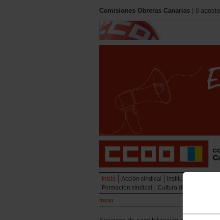
Comisiones Obreras Canarias
| 8 agosto
Inicio
Acción sindical
Institucional
Políti
Formación sindical
Cultura del trabajo y 
Inicio