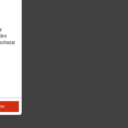
 y
edes
rechazar
tar