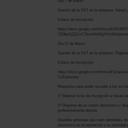
Día 7 de Marzo
Gestión de la SST en la empresa: Salud L
Enlace de inscripción:
https://docs.google.com/forms/d/15V4X
72DbpSZjZj1vC75om6hhDgYKmWo/previ
Día 17 de Marzo
Gestión de la SST en la empresa: Órganos
Enlace de inscripción:
https://docs.google.com/forms/d/1Lf
CcE/preview
Requisitos para poder acceder a las accio
1º Rellenar ficha de inscripción a través d
2º Disponer de un correo electrónico y dis
preferentemente directa.
Aquellas personas que sean admitidas, les
electrónico la incorporación a la activida