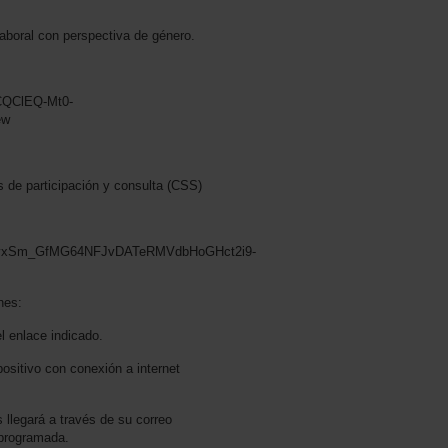
aboral con perspectiva de género.
FCQClEQ-Mt0-
ew
 de participación y consulta (CSS)
an2wvxSm_GfMG64NFJvDATeRMVdbHoGHct2i9-
nes:
el enlace indicado.
positivo con conexión a internet
 llegará a través de su correo
d programada.