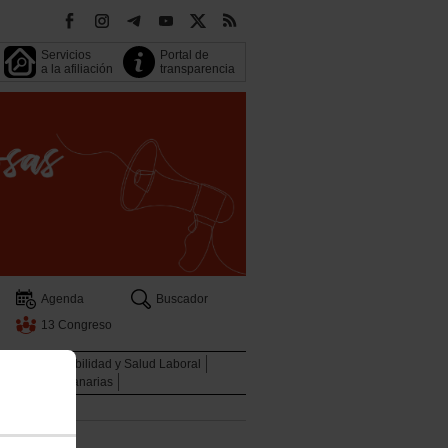
Servicios
Portal de
a la afiliación
transparencia
Agenda
Buscador
13 Congreso
oven
Sostenibilidad y Salud Laboral
Descuentos Canarias