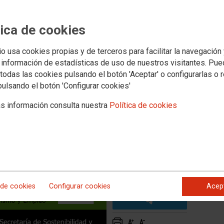
eventiva Acciones de sensibilización en materia preventiva
eventiva
ización en materia de
tica de cookies
gos laborales programadas
io usa cookies propias y de terceros para facilitar la navegación
zo
 información de estadísticas de uso de nuestros visitantes. Pu
todas las cookies pulsando el botón 'Aceptar' o configurarlas o 
pulsando el botón 'Configurar cookies'
s información consulta nuestra
Política de cookies
 de cookies
Configurar cookies
Acep