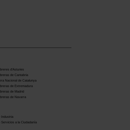
reres d'Asturies
breras de Cantabria
ra Nacional de Catalunya
breras de Extremadura
breras de Madrid
breras de Navarra
 Industria
 Servicios a la Ciudadanía