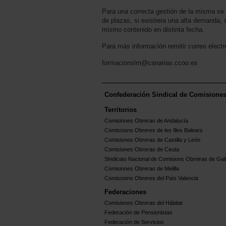
Para una correcta gestión de la misma se 
de plazas, si existiera una alta demanda, 
mismo contenido en distinta fecha.
Para más información remitir correo electr
formacionslm@canarias.ccoo.es
Confederación Sindical de Comisione
Territorios
Comisiones Obreras de Andalucía
Comissions Obreres de les Illes Balears
Comisiones Obreras de Castilla y León
Comisiones Obreras de Ceuta
Sindicato Nacional de Comisions Obreiras de Gali
Comisiones Obreras de Melilla
Comissions Obreres del Paìs Valenciá
Federaciones
Comisiones Obreras del Hábitat
Federación de Pensionistas
Federación de Servicios