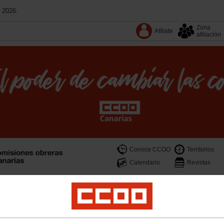
 2026.
Zona
Afíliate
afiliación
Conoce CCOO
Territorios
Calendario
Revistas
cas sociales
Migraciones e internacional
Empleo
Mujer e Igualdad
Espacio J
memoria democrática
Territorios
Documentos
Convenios
Podcast
Revistas