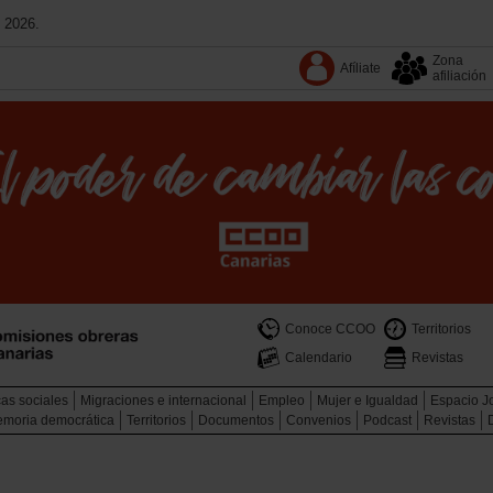
 2026.
Zona
Afíliate
afiliación
Conoce CCOO
Territorios
Calendario
Revistas
cas sociales
Migraciones e internacional
Empleo
Mujer e Igualdad
Espacio J
memoria democrática
Territorios
Documentos
Convenios
Podcast
Revistas