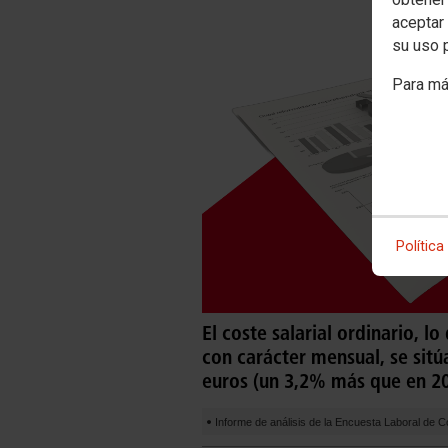
aceptar 
su uso 
Para má
Política
El coste salarial ordinario, l
con carácter mensual, se sitú
euros (un 3,2% más que en 2
Informe de análisis de la Encuesta Laboral de C