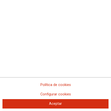
Informe de CCOO Servicios: Un modelo turístico
más sostenible y que garantice los derechos
informe turismo sostenible 2023
Ver rueda de prensa de Presentación del informe
Política de cookies
Configurar cookies
Aceptar