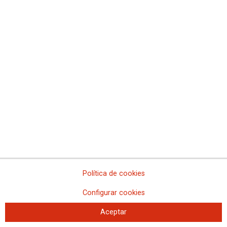
Informe de CCOO Servicios: Un modelo turístico
más sostenible y que garantice los derechos
informe turismo sostenible 2023
Ver rueda de prensa de Presentación del informe
Política de cookies
Configurar cookies
Aceptar