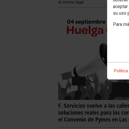
al mínimo legal.
aceptar 
su uso 
Para má
Política
F. Servicios vuelve a las cal
soluciones reales para los co
el Convenio de Pymes en Las