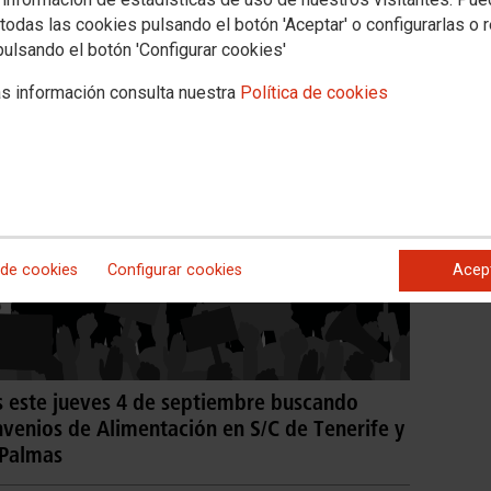
todas las cookies pulsando el botón 'Aceptar' o configurarlas o 
pulsando el botón 'Configurar cookies'
s información consulta nuestra
Política de cookies
 de cookies
Configurar cookies
Acep
les este jueves 4 de septiembre buscando
nvenios de Alimentación en S/C de Tenerife y
 Palmas