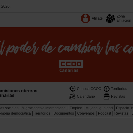
 2026.
Zona
Afíliate
afiliación
Conoce CCOO
Territorios
Calendario
Revistas
cas sociales
Migraciones e internacional
Empleo
Mujer e Igualdad
Espacio J
memoria democrática
Territorios
Documentos
Convenios
Podcast
Revistas