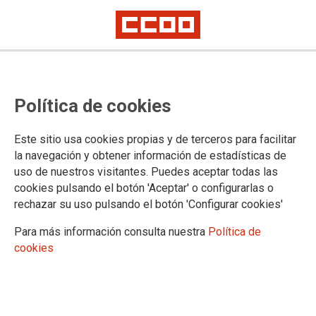
Política de cookies
Este sitio usa cookies propias y de terceros para facilitar
Mostrar: |
10
|
25
|
50
|
100
1 |
2 |
3 |
Siguiente
la navegación y obtener información de estadísticas de
Mostrando contenidos 1 a 10 de 30
uso de nuestros visitantes. Puedes aceptar todas las
24/04/2024. Especial 1 Mayo 2024
cookies pulsando el botón 'Aceptar' o configurarlas o
rechazar su uso pulsando el botón 'Configurar cookies'
08/03/2024. Tierra Canaria especial 8M 2024
Para más información consulta nuestra
Política de
cookies
20/11/2023. Especial 25N
01/06/2023. Tierra Canaria Junio 2023