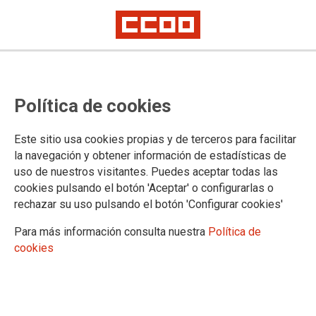
Política de cookies
Este sitio usa cookies propias y de terceros para facilitar
Mostrar: |
10
|
25
|
50
|
100
1 |
2 |
3 |
4 |
5 |
6 |
7 |
8 |
9 |
Siguiente
la navegación y obtener información de estadísticas de
Mostrando contenidos 1 a 10 de 117
uso de nuestros visitantes. Puedes aceptar todas las
25/05/2026. No necesitamos más titulares; urgen
cookies pulsando el botón 'Aceptar' o configurarlas o
rechazar su uso pulsando el botón 'Configurar cookies'
medidas reales para atajar el problema de la
vivienda
Para más información consulta nuestra
Política de
cookies
07/05/2026. Urge una protección real en las
prácticas no laborales: CCOO lanza su campaña
‘Juventud becaria, no precaria’