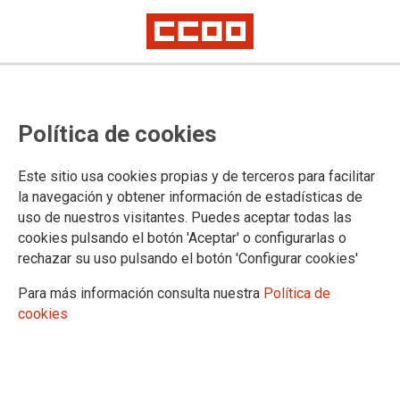
Política de cookies
Este sitio usa cookies propias y de terceros para facilitar
Se reúne el Consejo Sindical para
la navegación y obtener información de estadísticas de
uso de nuestros visitantes. Puedes aceptar todas las
valorar el informe de trabajo de
cookies pulsando el botón 'Aceptar' o configurarlas o
2023 y plan de financiación 2024
rechazar su uso pulsando el botón 'Configurar cookies'
Para más información consulta nuestra
Política de
cookies
28/12/2023.
TEMAS
Institucional