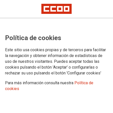
Política de cookies
Este sitio usa cookies propias y de terceros para facilitar
Finalizadas las acciones
la navegación y obtener información de estadísticas de
uso de nuestros visitantes. Puedes aceptar todas las
programadas en prevención de
cookies pulsando el botón 'Aceptar' o configurarlas o
riesgos laborales dirigidas al
rechazar su uso pulsando el botón 'Configurar cookies'
alumnado de la Formación
Para más información consulta nuestra
Política de
Profesional.
cookies
Durante seis meses CCOO Canarias ha acercado la prevención de
riesgos laborales a los estudiantes de ciclos formativos de Canarias.