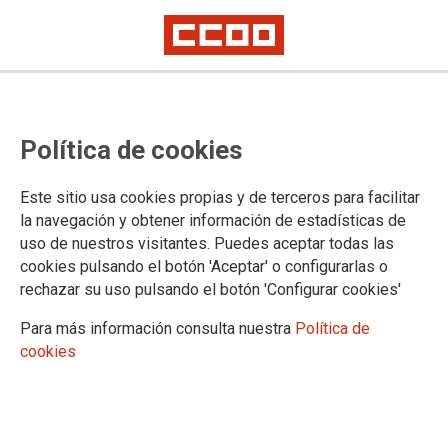
Política de cookies
Este sitio usa cookies propias y de terceros para facilitar
Los secretarios generales de
la navegación y obtener información de estadísticas de
uso de nuestros visitantes. Puedes aceptar todas las
CCOO Canarias y F. Servicios CCOO
cookies pulsando el botón 'Aceptar' o configurarlas o
Canarias participan en la Comisión
rechazar su uso pulsando el botón 'Configurar cookies'
de Turismo y Negociación
Para más información consulta nuestra
Política de
Colectiva del Parlamento de
cookies
Canarias