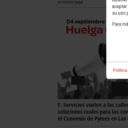
al mínimo legal.
aceptar 
su uso 
Para má
Política
F. Servicios vuelve a las cal
soluciones reales para los co
el Convenio de Pymes en Las