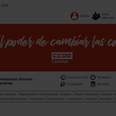
 2026.
Zona
Afíliate
afiliación
Conoce CCOO
Territorios
Calendario
Revistas
cas sociales
Migraciones e internacional
Empleo
Mujer e Igualdad
Espacio J
memoria democrática
Territorios
Documentos
Convenios
Podcast
Revistas