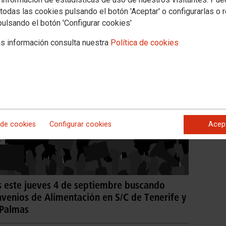
todas las cookies pulsando el botón 'Aceptar' o configurarlas o 
pulsando el botón 'Configurar cookies'
s información consulta nuestra
Política de cookies
 de cookies
Configurar cookies
Acep
les este jueves 4 de septiembre buscando
nvenios de Alimentación en S/C de Tenerife y
 Palmas